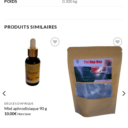
POIDS
0.300 kg
PRODUITS SIMILAIRES
Ajouter
Ajouter
à la liste
à la liste
d’envies
d’envies
DÉLICES D'AFRIQUE
Miel aphrodisiaque 90 g
10.00
€
Hors taxe