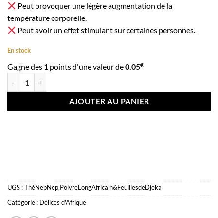
Peut provoquer une légère augmentation de la
température corporelle.
Peut avoir un effet stimulant sur certaines personnes.
En stock
€
Gagne des 1 points d'une valeur de
0.05
quantité de Thé Nep Nep, Poivre Long Africain & Feuilles de Djeka – In
AJOUTER AU PANIER
UGS :
ThéNepNep,PoivreLongAfricain&FeuillesdeDjeka
Catégorie :
Délices d'Afrique