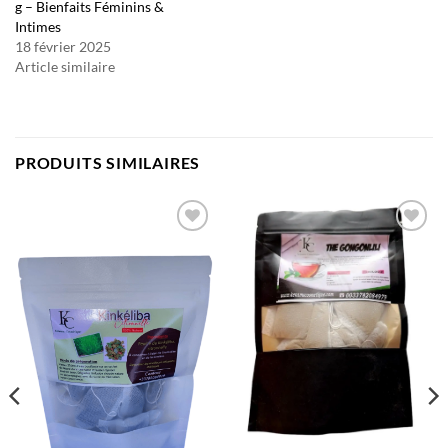
g – Bienfaits Féminins &
Intimes
18 février 2025
Article similaire
PRODUITS SIMILAIRES
Ajouter
Ajouter
à la liste
à la liste
d’envies
d’envies