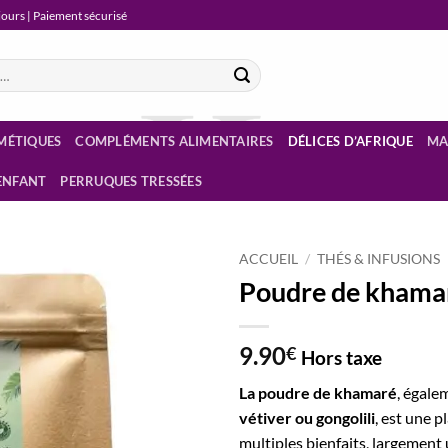
 jours | Paiement sécurisé
MÉTIQUES
COMPLÉMENTS ALIMENTAIRES
DÉLICES D’AFRIQUE
MA
ENFANT
PERRUQUES TRESSÉES
ACCUEIL
/
THÉS & INFUSIONS
Poudre de khama
Ajouter
à la
liste
9.90
€
Hors taxe
d’envies
La poudre de khamaré
, égale
vétiver ou gongolili
, est une p
multiples bienfaits, largement 