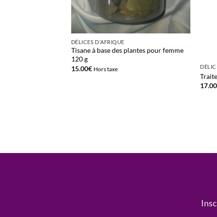
’écorces contre les
DÉLICES D'AFRIQUE
Tisane à base des plantes pour femme
120 g
DÉLIC
15.00
€
Hors taxe
Trait
17.0
Insc