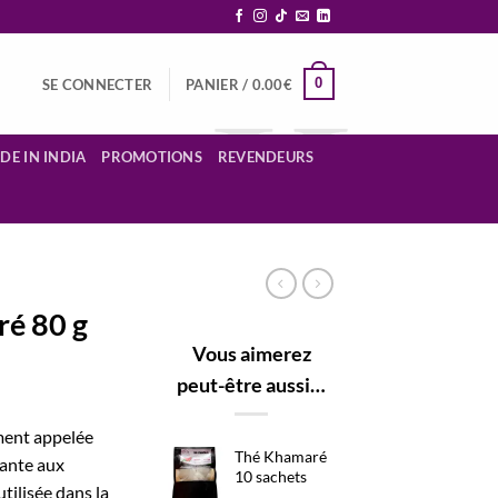
0
SE CONNECTER
PANIER /
0.00
€
DE IN INDIA
PROMOTIONS
REVENDEURS
ré 80 g
Vous aimerez
peut-être aussi…
ment appelée
Thé Khamaré
lante aux
10 sachets
utilisée dans la