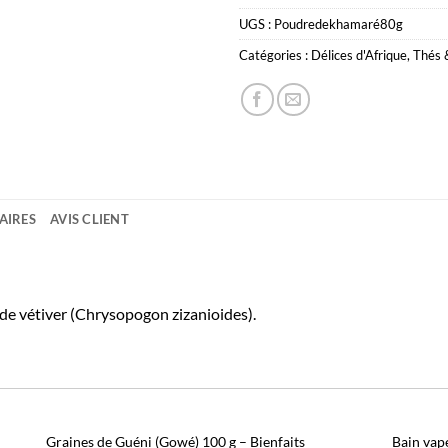
UGS :
Poudredekhamaré80g
Catégories :
Délices d'Afrique
,
Thés &
AIRES
AVIS CLIENT
de vétiver (Chrysopogon zizanioides).
Graines de Guéni (Gowé) 100 g – Bienfaits
Bain vap