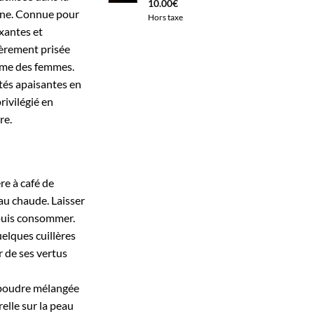
10.00
€
aine. Connue pour
Hors taxe
axantes et
lièrement prisée
time des femmes.
ités apaisantes en
rivilégié en
re.
re à café de
au chaude. Laisser
, puis consommer.
elques cuillères
r de ses vertus
a poudre mélangée
relle sur la peau