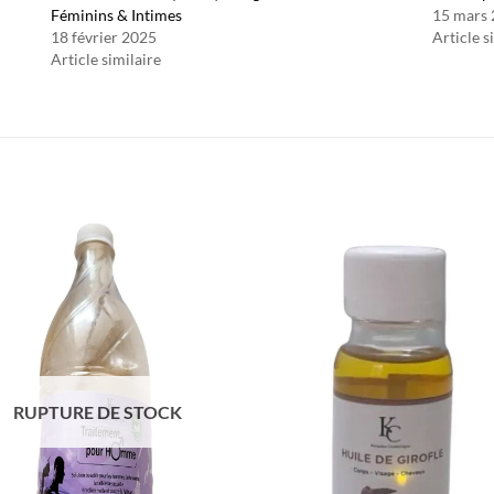
Féminins & Intimes
15 mars
18 février 2025
Article s
Article similaire
Ajouter
Ajou
à la liste
à la l
d’envies
d’env
RUPTURE DE STOCK