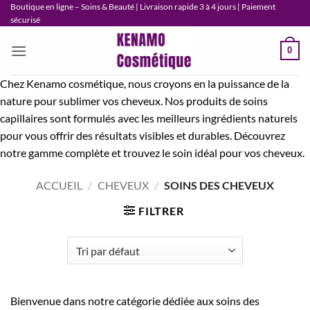
Passer
Boutique en ligne – Soins & Beauté | Livraison rapide 3 à 4 jours | Paiement
sécurisé
au
contenu
0
Chez Kenamo cosmétique, nous croyons en la puissance de la
nature pour sublimer vos cheveux. Nos produits de soins
capillaires sont formulés avec les meilleurs ingrédients naturels
pour vous offrir des résultats visibles et durables. Découvrez
notre gamme complète et trouvez le soin idéal pour vos cheveux.
ACCUEIL
/
CHEVEUX
/
SOINS DES CHEVEUX
FILTRER
Bienvenue dans notre catégorie dédiée aux soins des