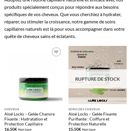
produits spécialement conçus pour répondre aux besoins
spécifiques de vos cheveux. Que vous cherchiez à hydrater,
réparer, ou stimuler la croissance, notre gamme de soins
capillaires naturels est là pour vous accompagner dans votre
quête de cheveux sains et éclatants.
Ajouter
Ajouter
à la liste
à la liste
d’envies
d’envies
RUPTURE DE STOCK
CHEVEUX
SOINS DES CHEVEUX
Aloé Locks – Gelée Chanvre
Aloé Locks – Gelée Fixante
Fixante : Hydratation et
Purifiante : Coiffure et
Protection Capillaire
Protection Naturelle
16.50
€
15.50
€
Hors taxe
Hors taxe