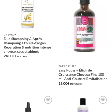
d’envies
d’envies
CHEVEUX
Duo Shampoing & Après-
shampoing à l’huile d’argan –
Réparation & nutrition intense
cheveux secs et abîmés
24.00
€
Hors taxe
BAIN D'HUILE
Easy Pouss – Élixir de
Croissance Cheveux Fins 100
ml: Anti-Chute et Revitalisation
18.00
€
Hors taxe
Ajouter
Ajouter
à la liste
à la liste