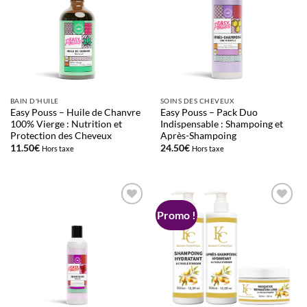
d’envies
d’envies
BAIN D'HUILE
SOINS DES CHEVEUX
Easy Pouss – Huile de Chanvre
Easy Pouss – Pack Duo
100% Vierge : Nutrition et
Indispensable : Shampoing et
Protection des Cheveux
Après-Shampoing
11.50
€
24.50
€
Hors taxe
Hors taxe
Promo !
Ajouter
Ajouter
à la liste
à la liste
d’envies
d’envies