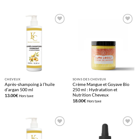
Ajouter
Ajouter
à la liste
à la liste
d’envies
d’envies
CHEVEUX
SOINS DES CHEVEUX
Après-shampoing à l’huile
Crème Mangue et Goyave Bio
d’argan 500 ml
250 ml : Hydratation et
Nutrition Cheveux
13.00
€
Hors taxe
18.00
€
Hors taxe
Ajouter
Ajouter
à la liste
à la liste