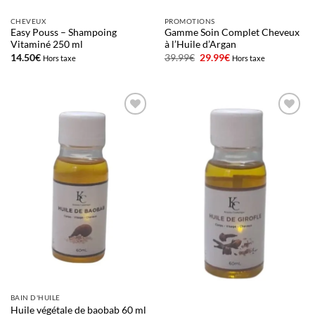
CHEVEUX
PROMOTIONS
Easy Pouss – Shampoing
Gamme Soin Complet Cheveux
Vitaminé 250 ml
à l’Huile d’Argan
Le
Le
14.50
€
39.99
€
29.99
€
Hors taxe
Hors taxe
prix
prix
initial
actuel
était :
est :
39.99€.
29.99€.
Ajouter
Ajouter
à la liste
à la liste
d’envies
d’envies
BAIN D'HUILE
Huile végétale de baobab 60 ml