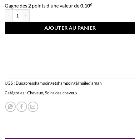
€
Gagne des 2 points d'une valeur de
0.10
quantité de Duo Shampoing & Après-shampoing à l’huile d’argan – Rép
AJOUTER AU PANIER
UGS :
Duoaprèsshampoingetshampoingàl'huiled'argan
Catégories :
Cheveux
,
Soins des cheveux