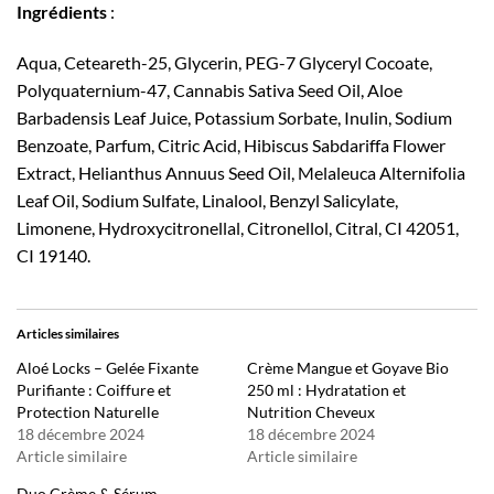
Ingrédients
:
Aqua, Ceteareth-25, Glycerin, PEG-7 Glyceryl Cocoate,
Polyquaternium-47, Cannabis Sativa Seed Oil, Aloe
Barbadensis Leaf Juice, Potassium Sorbate, Inulin, Sodium
Benzoate, Parfum, Citric Acid, Hibiscus Sabdariffa Flower
Extract, Helianthus Annuus Seed Oil, Melaleuca Alternifolia
Leaf Oil, Sodium Sulfate, Linalool, Benzyl Salicylate,
Limonene, Hydroxycitronellal, Citronellol, Citral, CI 42051,
CI 19140.
Articles similaires
Aloé Locks – Gelée Fixante
Crème Mangue et Goyave Bio
Purifiante : Coiffure et
250 ml : Hydratation et
Protection Naturelle
Nutrition Cheveux
18 décembre 2024
18 décembre 2024
Article similaire
Article similaire
Duo Crème & Sérum