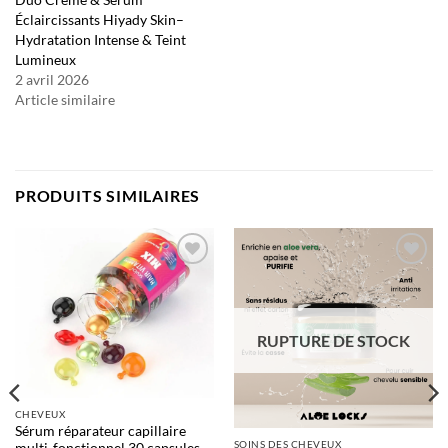
Éclaircissants Hiyady Skin–
Hydratation Intense & Teint
Lumineux
2 avril 2026
Article similaire
PRODUITS SIMILAIRES
Ajouter
Ajouter
à la liste
à la liste
d’envies
d’envies
RUPTURE DE STOCK
CHEVEUX
Sérum réparateur capillaire
SOINS DES CHEVEUX