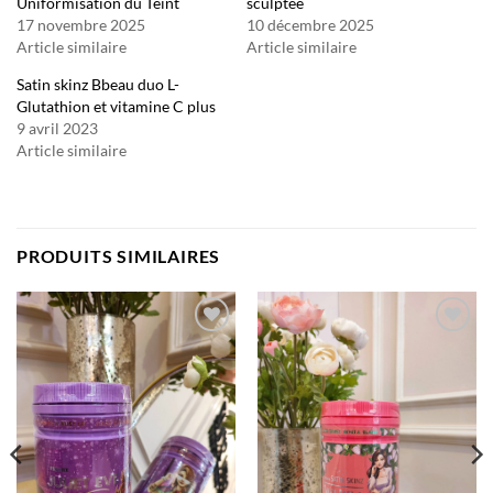
Uniformisation du Teint
sculptée
17 novembre 2025
10 décembre 2025
Article similaire
Article similaire
Satin skinz Bbeau duo L-
Glutathion et vitamine C plus
9 avril 2023
Article similaire
PRODUITS SIMILAIRES
Ajouter
Ajouter
à la liste
à la liste
d’envies
d’envies