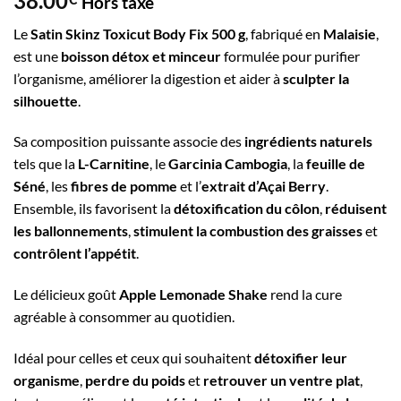
38.00
Hors taxe
Le
Satin Skinz Toxicut Body Fix 500 g
, fabriqué en
Malaisie
,
est une
boisson détox et minceur
formulée pour purifier
l’organisme, améliorer la digestion et aider à
sculpter la
silhouette
.
Sa composition puissante associe des
ingrédients naturels
tels que la
L-Carnitine
, le
Garcinia Cambogia
, la
feuille de
Séné
, les
fibres de pomme
et l’
extrait d’Açai Berry
.
Ensemble, ils favorisent la
détoxification du côlon
,
réduisent
les ballonnements
,
stimulent la combustion des graisses
et
contrôlent l’appétit
.
Le délicieux goût
Apple Lemonade Shake
rend la cure
agréable à consommer au quotidien.
Idéal pour celles et ceux qui souhaitent
détoxifier leur
organisme
,
perdre du poids
et
retrouver un ventre plat
,