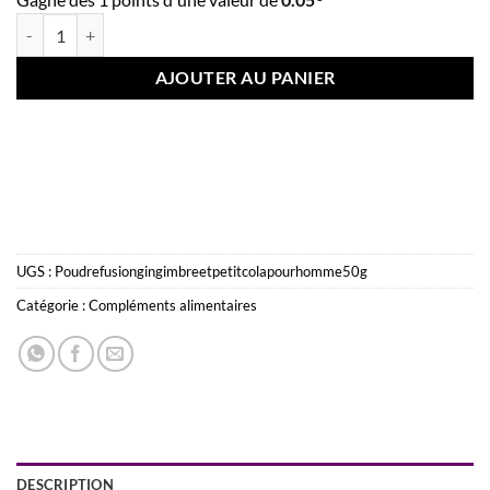
quantité de Poudre fusion gingimbre et petit cola pour homme 50 g
AJOUTER AU PANIER
UGS :
Poudrefusiongingimbreetpetitcolapourhomme50g
Catégorie :
Compléments alimentaires
DESCRIPTION