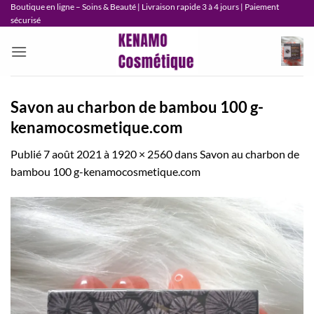
Passer
Boutique en ligne – Soins & Beauté | Livraison rapide 3 à 4 jours | Paiement
sécurisé
au
contenu
Savon au charbon de bambou 100 g-
kenamocosmetique.com
Publié
7 août 2021
à
1920 × 2560
dans
Savon au charbon de
bambou 100 g-kenamocosmetique.com