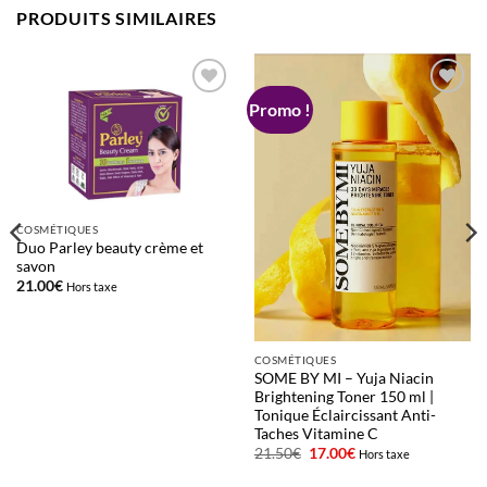
PRODUITS SIMILAIRES
Promo !
Ajouter
Ajouter
à la liste
à la liste
d’envies
d’envies
COSMÉTIQUES
Duo Parley beauty crème et
savon
21.00
€
Hors taxe
COSMÉTIQUES
SOME BY MI – Yuja Niacin
Brightening Toner 150 ml |
Tonique Éclaircissant Anti-
Taches Vitamine C
Le
Le
21.50
€
17.00
€
Hors taxe
prix
prix
initial
actuel