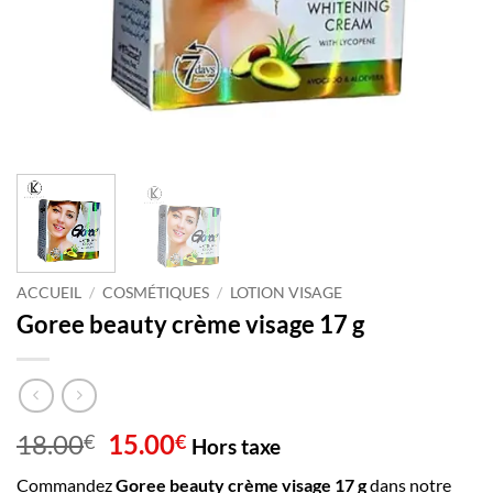
ACCUEIL
/
COSMÉTIQUES
/
LOTION VISAGE
Goree beauty crème visage 17 g
Le
Le
18.00
15.00
€
€
Hors taxe
prix
prix
Commandez
Goree beauty crème visage 17 g
dans notre