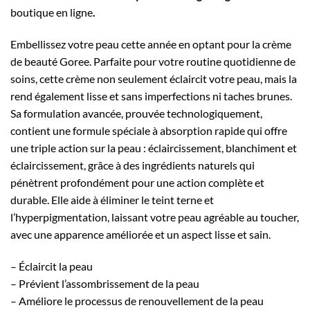
initial
actuel
boutique en ligne
.
était :
est :
18.00€.
15.00€.
Embellissez votre peau cette année en optant pour la crème
de beauté Goree. Parfaite pour votre routine quotidienne de
soins, cette crème non seulement éclaircit votre peau, mais la
rend également lisse et sans imperfections ni taches brunes.
Sa formulation avancée, prouvée technologiquement,
contient une formule spéciale à absorption rapide qui offre
une triple action sur la peau : éclaircissement, blanchiment et
éclaircissement, grâce à des ingrédients naturels qui
pénètrent profondément pour une action complète et
durable. Elle aide à éliminer le teint terne et
l’hyperpigmentation, laissant votre peau agréable au toucher,
avec une apparence améliorée et un aspect lisse et sain.
– Éclaircit la peau
– Prévient l’assombrissement de la peau
– Améliore le processus de renouvellement de la peau