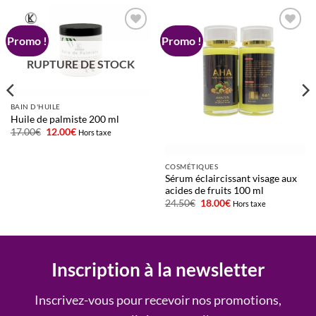
Promo !
Promo !
Ajouter
Ajouter
à la liste
à la liste
d’envies
d’envies
RUPTURE DE STOCK
BAIN D'HUILE
Huile de palmiste 200 ml
Le
Le
17.00
€
12.00
€
Hors taxe
prix
prix
initial
actuel
était :
est :
COSMÉTIQUES
17.00€.
12.00€.
Sérum éclaircissant visage aux
acides de fruits 100 ml
Le
Le
24.50
€
18.00
€
Hors taxe
prix
prix
initial
actuel
était :
est :
24.50€.
18.00€.
Inscription à la newsletter
Inscrivez-vous pour recevoir nos promotions,