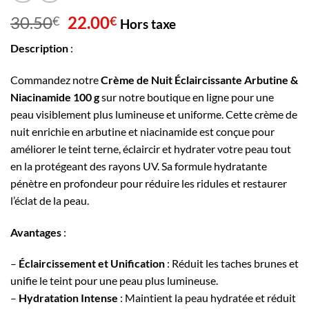
Le
Le
30.50
22.00
€
€
Hors taxe
prix
prix
Description
:
initial
actuel
était :
est :
Commandez notre
Crème de Nuit Éclaircissante Arbutine &
30.50€.
22.00€.
Niacinamide 100 g
sur notre boutique en ligne pour une
peau visiblement plus lumineuse et uniforme. Cette crème de
nuit enrichie en arbutine et niacinamide est conçue pour
améliorer le teint terne, éclaircir et hydrater votre peau tout
en la protégeant des rayons UV. Sa formule hydratante
pénètre en profondeur pour réduire les ridules et restaurer
l’éclat de la peau.
Avantages
:
–
Éclaircissement et Unification
: Réduit les taches brunes et
unifie le teint pour une peau plus lumineuse.
–
Hydratation Intense
: Maintient la peau hydratée et réduit