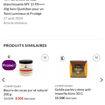
blanchissante SPF 15 PA+++
20g Soin Quotidien pour un
Teint Lumineux et Protégé
27 août 2024
Article similaire
PRODUITS SIMILAIRES
Promo !
Ajouter
Ajouter
à la liste
à la liste
d’envies
d’envies
COSMÉTIQUES
COSMÉTIQUES
Goldie parley crème anti-
Beurre de cacao pur et naturel
imperfections 30 G
200 g
15.50
€
Le
Le
Hors taxe
10.00
€
8.00
€
Hors taxe
prix
prix
initial
actuel