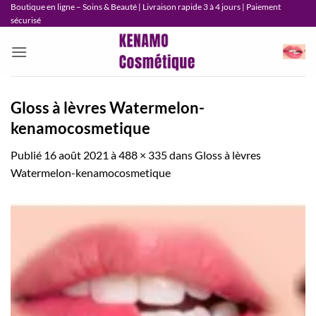
Passer
Boutique en ligne – Soins & Beauté | Livraison rapide 3 à 4 jours | Paiement
sécurisé
au
contenu
Gloss à lèvres Watermelon-
kenamocosmetique
Publié
16 août 2021
à
488 × 335
dans
Gloss à lèvres
Watermelon-kenamocosmetique