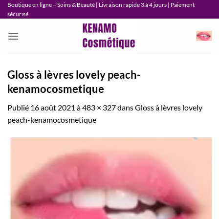
Passer
Boutique en ligne – Soins & Beauté | Livraison rapide 3 à 4 jours | Paiement
sécurisé
au
contenu
Gloss à lèvres lovely peach-
kenamocosmetique
Publié
16 août 2021
à
483 × 327
dans
Gloss à lèvres lovely
peach-kenamocosmetique