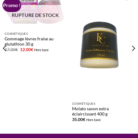
Promo !
Ajouter
Ajouter
à la liste
à la liste
d’envies
d’envies
RUPTURE DE STOCK
COSMÉTIQUES
Gommage lèvres fraise au
glutathion 30 g
Le
Le
17.00
€
12.00
€
Hors taxe
prix
prix
initial
actuel
était :
est :
17.00€.
12.00€.
COSMÉTIQUES
Molato savon extra
éclaircissant 400 g
35.00
€
Hors taxe