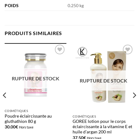
POIDS
0.250 kg
PRODUITS SIMILAIRES
Ajouter
Ajouter
à la liste
à la liste
d’envies
d’envies
RUPTURE DE STOCK
RUPTURE DE STOCK
COSMÉTIQUES
Poudre éclaircissante au
COSMÉTIQUES
gluthathion 80 g
GOREE lotion pour le corps
éclaircissante à la vitamine E et
30.00
€
Hors taxe
huile d’argan 200 ml
37.50
€
Hors taxe