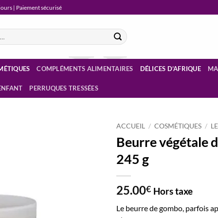
 jours | Paiement sécurisé
MÉTIQUES
COMPLÉMENTS ALIMENTAIRES
DÉLICES D’AFRIQUE
MA
ENFANT
PERRUQUES TRESSÉES
ACCUEIL
/
COSMÉTIQUES
/
L
Beurre végétale 
Ajouter
245 g
à la
liste
d’envies
25.00
€
Hors taxe
Le beurre de gombo, parfois a