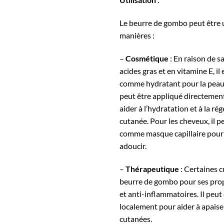
Le beurre de gombo peut être u
manières :
–
Cosmétique
: En raison de s
acides gras et en vitamine E, il 
comme hydratant pour la peau e
peut être appliqué directement
aider à l’hydratation et à la ré
cutanée. Pour les cheveux, il pe
comme masque capillaire pour 
adoucir.
–
Thérapeutique
: Certaines cu
beurre de gombo pour ses prop
et anti-inflammatoires. Il peut
localement pour aider à apaiser
cutanées.