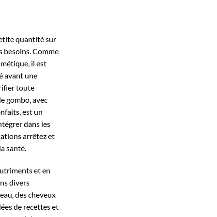
tite quantité sur
les besoins. Comme
étique, il est
né avant une
ifier toute
 de gombo, avec
nfaits, est un
ntégrer dans les
tations arrêtez et
la santé.
utriments et en
ans divers
peau, des cheveux
dées de recettes et