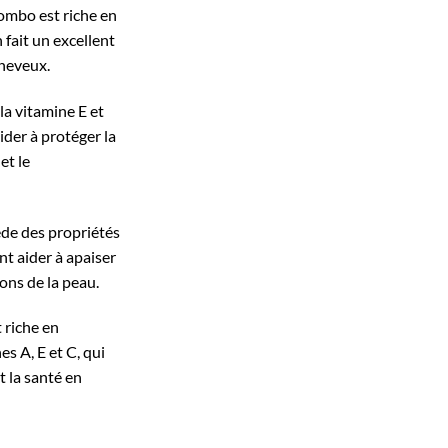
gombo est riche en
n fait un excellent
cheveux.
la vitamine E et
ider à protéger la
et le
ède des propriétés
t aider à apaiser
ions de la peau.
st riche en
es A, E et C, qui
t la santé en