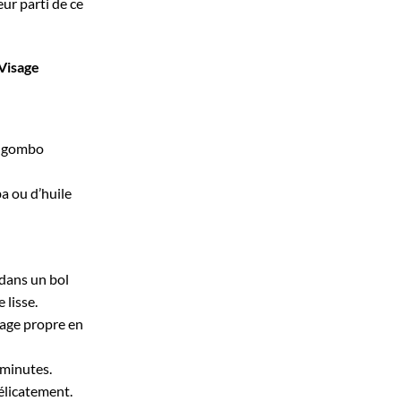
eur parti de ce
Visage
de gombo
ba ou d’huile
 dans un bol
 lisse.
sage propre en
 minutes.
délicatement.