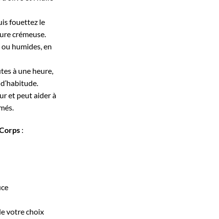
uis fouettez le
ture crémeuse.
s ou humides, en
tes à une heure,
d’habitude.
r et peut aider à
îmés.
 Corps
:
uce
de votre choix