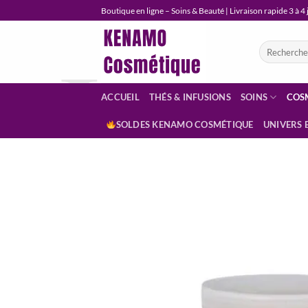
Passer
Boutique en ligne – Soins & Beauté | Livraison rapide 3 à 4
au
contenu
Recherche
pour :
ACCUEIL
THÉS & INFUSIONS
SOINS
COS
SOLDES KENAMO COSMÉTIQUE
UNIVERS 