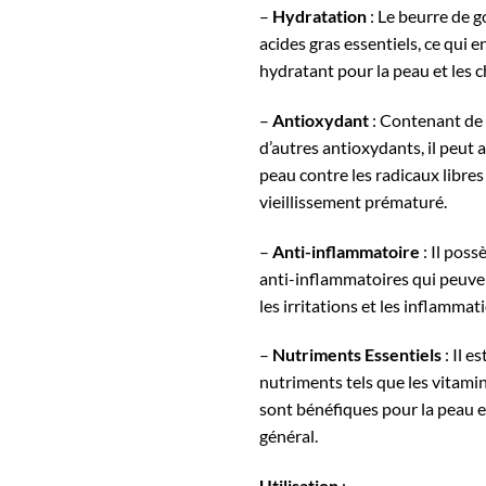
–
Hydratation
: Le beurre de 
acides gras essentiels, ce qui e
hydratant pour la peau et les 
–
Antioxydant
: Contenant de 
d’autres antioxydants, il peut a
peau contre les radicaux libres 
vieillissement prématuré.
–
Anti-inflammatoire
: Il poss
anti-inflammatoires qui peuven
les irritations et les inflammat
–
Nutriments Essentiels
: Il e
nutriments tels que les vitamin
sont bénéfiques pour la peau e
général.
Utilisation
: