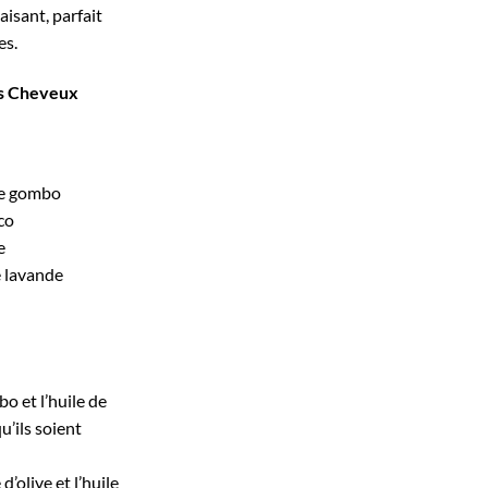
isant, parfait
es.
es Cheveux
 de gombo
co
e
e lavande
o et l’huile de
u’ils soient
d’olive et l’huile