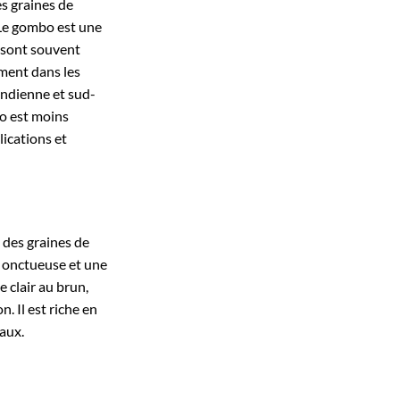
es graines de
Le gombo est une
s sont souvent
ement dans les
 indienne et sud-
o est moins
lications et
 des graines de
 onctueuse et une
e clair au brun,
. Il est riche en
raux.