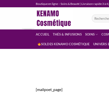
Passer
Boutique en ligne – Soins & Beauté | Livraison rapide 3 à 4
au
contenu
Recherche
pour :
ACCUEIL
THÉS & INFUSIONS
SOINS
COS
SOLDES KENAMO COSMÉTIQUE
UNIVERS 
[mailpoet_page]