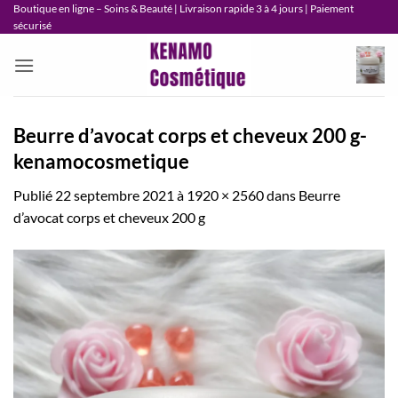
Passer
Boutique en ligne – Soins & Beauté | Livraison rapide 3 à 4 jours | Paiement
sécurisé
au
contenu
Beurre d’avocat corps et cheveux 200 g-
kenamocosmetique
Publié
22 septembre 2021
à
1920 × 2560
dans
Beurre
d’avocat corps et cheveux 200 g