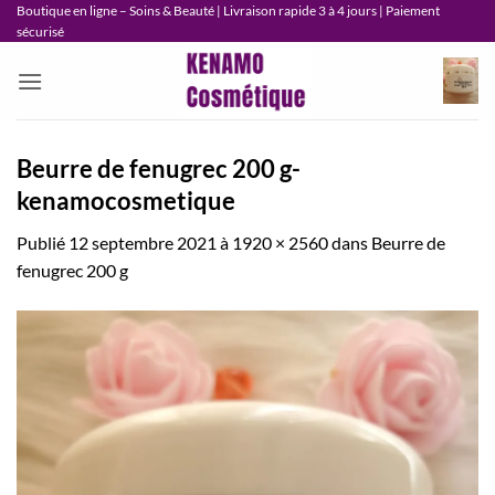
Passer
Boutique en ligne – Soins & Beauté | Livraison rapide 3 à 4 jours | Paiement
sécurisé
au
contenu
Beurre de fenugrec 200 g-
kenamocosmetique
Publié
12 septembre 2021
à
1920 × 2560
dans
Beurre de
fenugrec 200 g